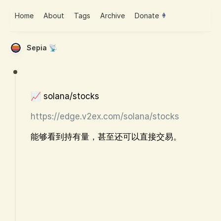
Home
About
Tags
Archive
Donate
Sepia 📡
📈 solana/stocks
https://edge.v2ex.com/solana/stocks
能够看到持有量，甚至还可以直接交易。